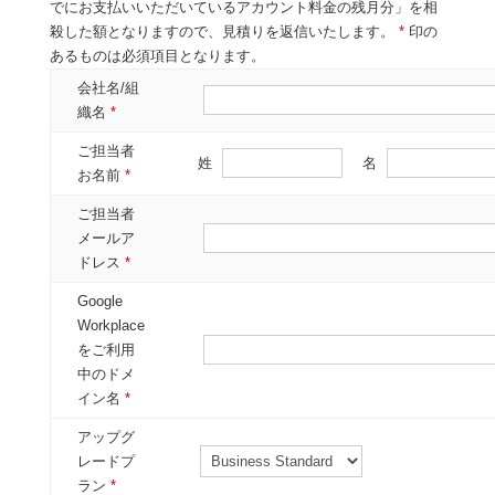
でにお支払いいただいているアカウント料金の残月分」を相
殺した額となりますので、見積りを返信いたします。
*
印の
あるものは必須項目となります。
会社名/組
織名
*
ご担当者
姓
名
お名前
*
ご担当者
メールア
ドレス
*
Google
Workplace
をご利用
中のドメ
イン名
*
アップグ
レードプ
ラン
*