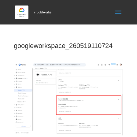
googleworkspace_260519110724