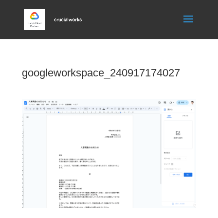
googleworkspace_240917174027