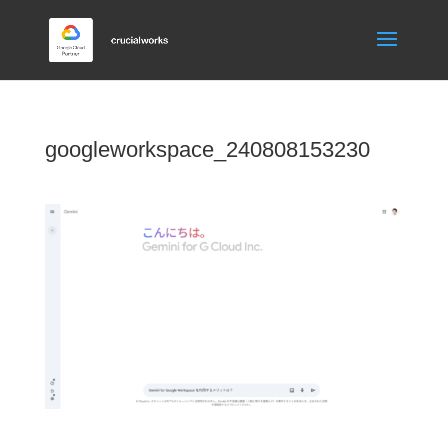
googleworkspace_240808153230