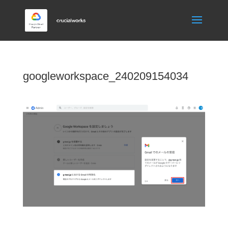
googleworkspace_240209154034