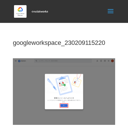
googleworkspace_230209115220