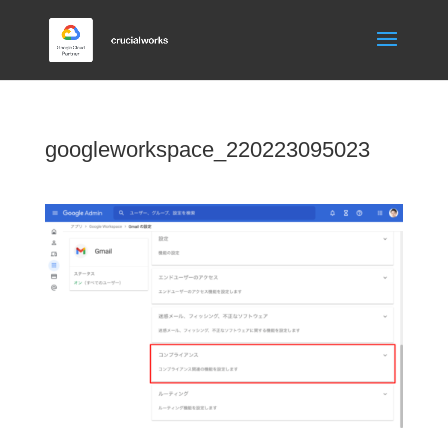
googleworkspace_220223095023