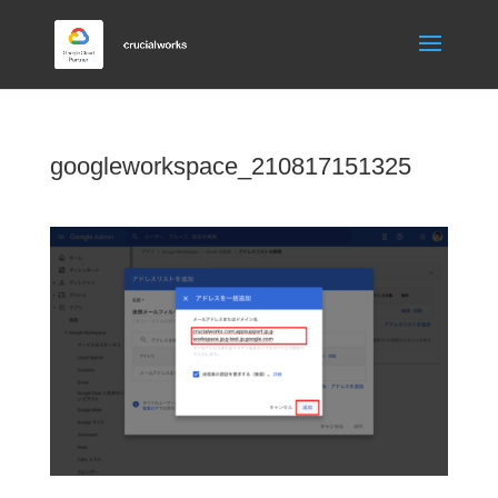
googleworkspace_210817151325