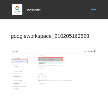
googleworkspace_210205163828