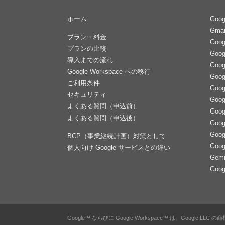
ホーム
Goog
Gmai
プラン・料金
Goo
プランの比較
Goo
導入までの流れ
Goo
Google Workspace への移行
Goo
ご利用条件
Goo
セキュリティ
Goo
よくある質問（申込前）
Goog
よくある質問（申込後）
Goog
Goog
BCP（事業継続計画）対策として
Goo
個人向け Google サービスとの違い
Gemi
Goo
Google™ ならびに Google Workspace™ は、Google LLC 