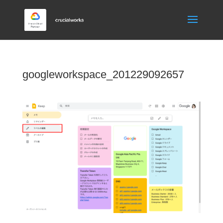
googleworkspace_201229092657