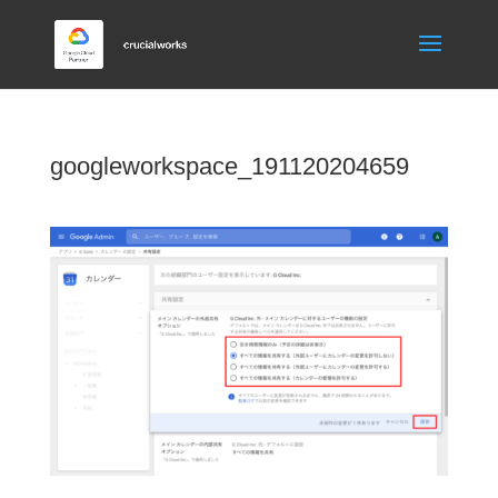
googleworkspace_191120204659