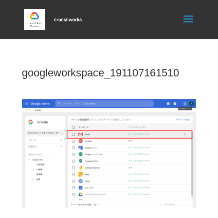
googleworkspace_191107161510