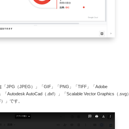
JPG（JPEG）」「GIF」「PNG」「TIFF」「Adobe
）」「Autodesk AutoCad（.dxf）」「Scalable Vector Graphics（.sv
.TTF）」です。