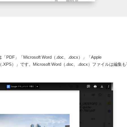
」「Microsoft Word（.doc、.docx）」「Apple
ation（.XPS）」です。Microsoft Word（.doc、.docx）ファイルは編集